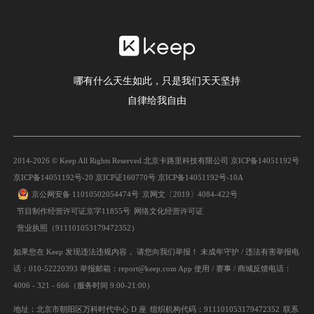
哪有什么天生如此，只是我们天天坚持
自律给我自由
2014-2026 © Keep All Rights Reserved.
北京卡路里科技有限公司
京ICP备14051192号
京ICP备14051192号-20 京ICP证160770号 京ICP备14051192号-10A
京公网安备 11010502054474号
京网文〔2019〕4084-422号
节目制作经营许可证京字11855号
网络文化经营许可证
营业执照（911101053179472352）
如果您在 Keep 发现违法违规内容， 请您向我们举报！ 未成年守护 / 违法有害举报电
话：010-52220393 举报邮箱：report@keep.com App 使用 / 赛事 / 商城反馈电话：
4006 - 321 - 666（服务时间 9:00-21:00）
地址：北京市朝阳区万科时代中心 D 座
组织机构代码：911101053179472352
联系